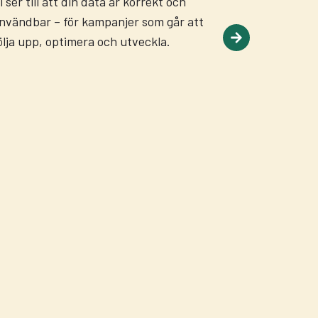
i ser till att din data är korrekt och
nvändbar – för kampanjer som går att
ölja upp, optimera och utveckla.