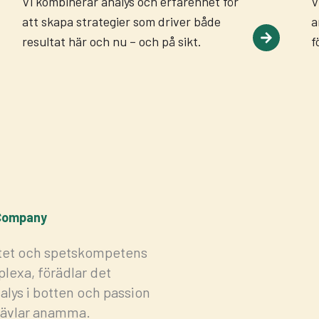
Vi kombinerar analys och erfarenhet för
V
att skapa strategier som driver både
a
resultat här och nu – och på sikt.
f
 Company
litet och spetskompetens
lexa, förädlar det
alys i botten och passion
jävlar anamma.