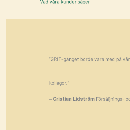
Vad våra kunder säger
“GRIT-gänget borde vara med på vår
kollegor.“
– Cristian Lidström
Försäljnings- 