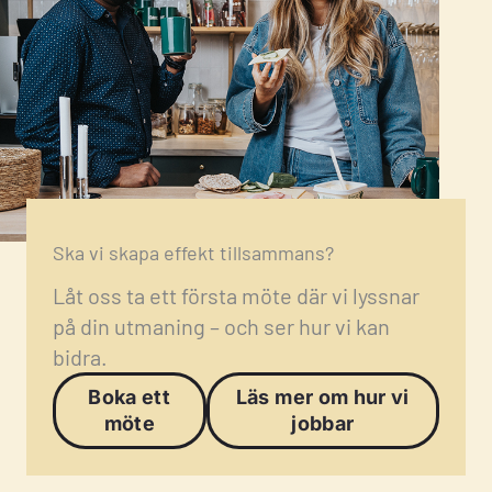
Ska vi skapa effekt tillsammans?
Låt oss ta ett första möte där vi lyssnar
på din utmaning – och ser hur vi kan
bidra.
Boka ett
Läs mer om hur vi
möte
jobbar