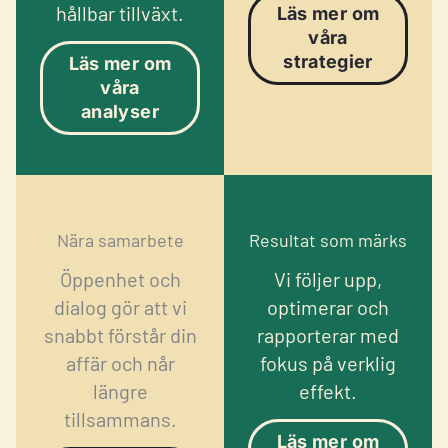
hållbar tillväxt.
Läs mer om
våra
strategier
Läs mer om
våra
analyser
Nära samarbete
Resultat som märks
Öppenhet och
Vi följer upp,
dialog gör att vi
optimerar och
snabbt förstår din
rapporterar med
affär och når
fokus på verklig
längre
effekt.
tillsammans.
Läs mer om