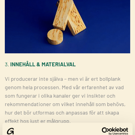
3.
INNEHÅLL & MATERIALVAL
Vi producerar inte själva – men vi är ert bollplank
genom hela processen. Med vår erfarenhet av vad
som fungerar i olika kanaler ger vi insikter och
rekommendationer om vilket innehåll som behövs,
hur det bör utformas och anpassas för att skapa
effekt hos just er målgrupp.