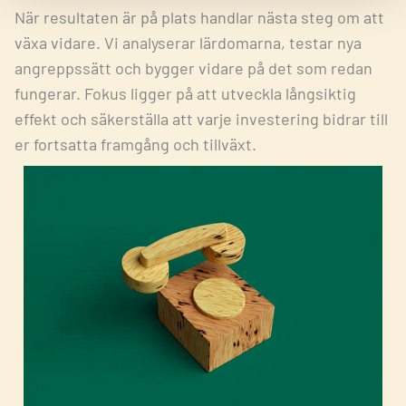
När resultaten är på plats handlar nästa steg om att
växa vidare. Vi analyserar lärdomarna, testar nya
angreppssätt och bygger vidare på det som redan
fungerar. Fokus ligger på att utveckla långsiktig
effekt och säkerställa att varje investering bidrar till
er fortsatta framgång och tillväxt.