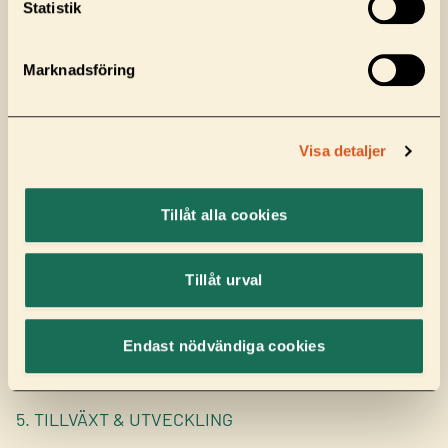
Statistik
data, tajming och tydliga mål för att maximera
utfallet redan från start.
Marknadsföring
Visa detaljer
Tillåt alla cookies
Tillåt urval
Endast nödvändiga cookies
5. TILLVÄXT & UTVECKLING