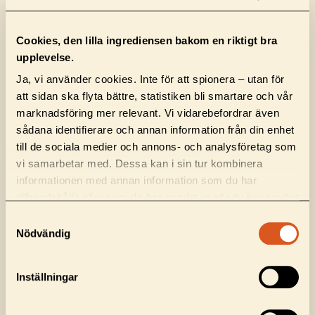
Cookies, den lilla ingrediensen bakom en riktigt bra
upplevelse.
Ja, vi använder cookies. Inte för att spionera – utan för
att sidan ska flyta bättre, statistiken bli smartare och vår
marknadsföring mer relevant. Vi vidarebefordrar även
sådana identifierare och annan information från din enhet
till de sociala medier och annons- och analysföretag som
vi samarbetar med. Dessa kan i sin tur kombinera
informationen med annan information som du har
tillhandahållit eller som de har samlat in när du har använt
deras tjänster.
Samtyckesval
4. LANSERING
Nödvändig
När planen är satt går vi live i rätt kanaler med rätt
förutsättningar. Vi ser till att budskapet når ut på
Inställningar
ett slagkraftigt och effektivt sätt, alltid anpassat till
både kanal och målgrupp. Varje lansering byggs på