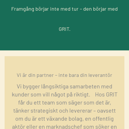
Framgång börjar inte med tur – den börjar med
GRIT.
Vi är din partner – inte bara din leverantör
Vi bygger långsiktiga samarbeten med
kunder som vill något på riktigt. Hos GRIT
får du ett team som säger som det är,
tänker strategiskt och levererar – oavsett
om du är ett växande bolag, en offentlig
aktör eller en marknadschef som söker en