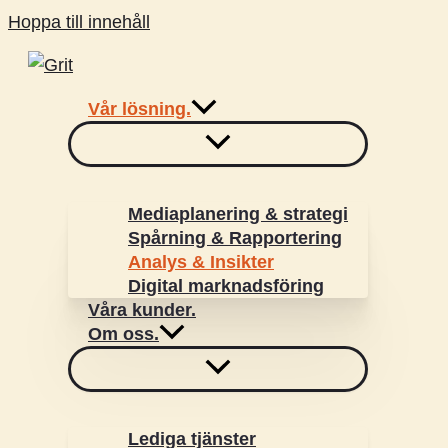
Hoppa till innehåll
Vår lösning.
Mediaplanering & strategi
Spårning & Rapportering
Analys & Insikter
Digital marknadsföring
Våra kunder.
Om oss.
Lediga tjänster