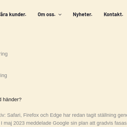
åra kunder.
Om oss.
Nyheter.
Kontakt.
ring
ring
d händer?
ktiv: Safari, Firefox och Edge har redan tagit ställning g
 I maj 2023 meddelade Google sin plan att gradvis fasas 