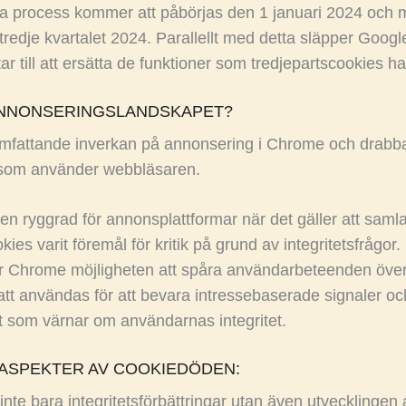
rocess kommer att påbörjas den 1 januari 2024 och måle
tredje kvartalet 2024. Parallellt med detta släpper Goog
r till att ersätta de funktioner som tredjepartscookies har 
ANNONSERINGSLANDSKAPET?
omfattande inverkan på annonsering i Chrome och drabba
 som använder webbläsaren.
 en ryggrad för annonsplattformar när det gäller att sam
es varit föremål för kritik på grund av integritetsfrågor.
ar Chrome möjligheten att spåra användarbeteenden över 
tt användas för att bevara intressebaserade signaler o
tt som värnar om användarnas integritet.
 ASPEKTER AV COOKIEDÖDEN:
 inte bara integritetsförbättringar utan även utvecklingen