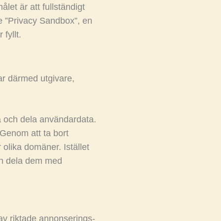
t är att fullständigt
le ”Privacy Sandbox”, en
fyllt.
r därmed utgivare,
la och dela användardata.
 Genom att ta bort
olika domäner. Istället
ch dela dem med
 av riktade annonserings-