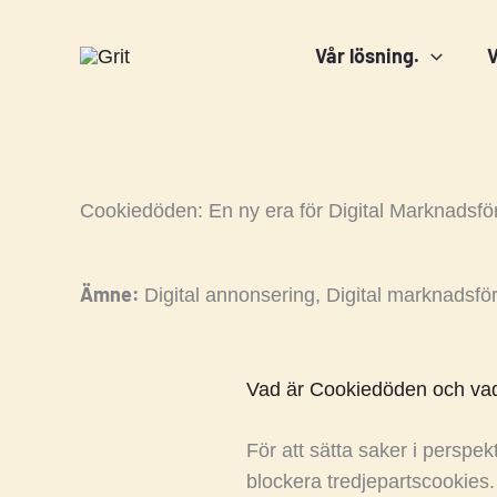
Hoppa
till
Vår lösning.
V
innehåll
Cookiedöden: En ny era för Digital Marknadsfö
Ämne:
Digital annonsering
,
Digital marknadsfö
Vad är Cookiedöden och va
För att sätta saker i perspe
blockera tredjepartscookies.