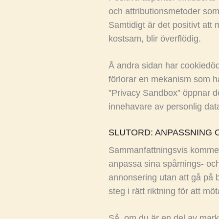
och attributionsmetoder som 
Samtidigt är det positivt att
kostsam, blir överflödig.
Å andra sidan har cookiedöd
förlorar en mekanism som ha
”Privacy Sandbox” öppnar dörr
innehavare av personlig data
SLUTORD: ANPASSNING
Sammanfattningsvis kommer b
anpassa sina spårnings- och 
annonsering utan att gå på 
steg i rätt riktning för att
Så, om du är en del av markn