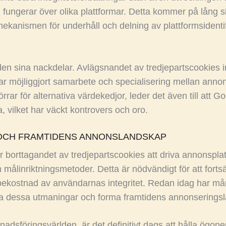
fungerar över olika plattformar. Detta kommer på lång s
 mekanismen för underhåll och delning av plattformsidenti
en sina nackdelar. Avlägsnandet av tredjepartscookies i
r möjliggjort samarbete och specialisering mellan annon
ar för alternativa värdekedjor, leder det även till att Go
, vilket har väckt kontrovers och oro.
 OCH FRAMTIDENS ANNONSLANDSKAP
orttagandet av tredjepartscookies att driva annonspla
målinriktningsmetoder. Detta är nödvändigt för att fortsä
bekostnad av användarnas integritet. Redan idag har må
 möta dessa utmaningar och forma framtidens annonserings
adsföringsvärlden, är det definitivt dags att hålla ögone