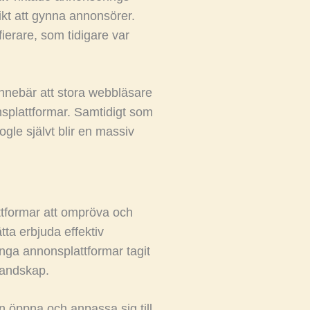
ikt att gynna annonsörer.
fierare, som tidigare var
nnebär att stora webbläsare
splattformar. Samtidigt som
ogle självt blir en massiv
ttformar att ompröva och
tta erbjuda effektiv
nga annonsplattformar tagit
landskap.
n öppna och anpassa sig till