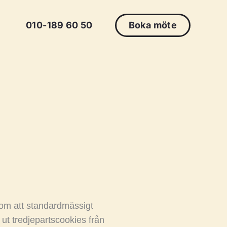
010-189 60 50
Boka möte
enom att standardmässigt
ut tredjepartscookies från