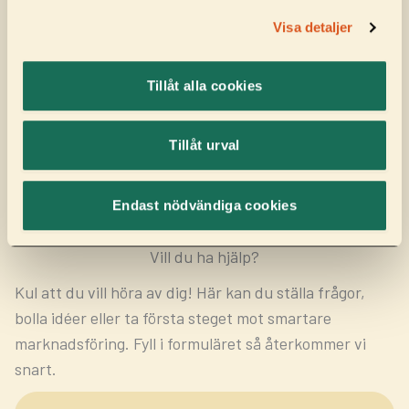
förenklar det komplexa, förädlar det kreativa
Visa detaljer
och driver affären framåt – med analys i botten
och passion i varje beslut. Vi bygger
Tillåt alla cookies
varumärken med jävlar anamma.
Läs mer om oss
Tillåt urval
Endast nödvändiga cookies
Vill du ha hjälp?
Kul att du vill höra av dig! Här kan du ställa frågor,
bolla idéer eller ta första steget mot smartare
marknadsföring. Fyll i formuläret så återkommer vi
snart.