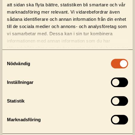
snabbare än många andra.
att sidan ska flyta bättre, statistiken bli smartare och vår
marknadsföring mer relevant. Vi vidarebefordrar även
I praktiken betyder det att du får kampanjer
sådana identifierare och annan information från din enhet
till de sociala medier och annons- och analysföretag som
som optimeras mer effektivt, en strategi som
vi samarbetar med. Dessa kan i sin tur kombinera
alltid bygger på de senaste insikterna och en
informationen med annan information som du har
partner som är rustad för långsiktig tillväxt.
tillhandahållit eller som de har samlat in när du har använt
deras tjänster.
Samtyckesval
Boka ett möte med oss
Nödvändig
Inställningar
Fungerar som en byrå, känns som kollega.
Statistik
Årets arbetsgivare
Excellent Company
tre år i rad
2025
Marknadsföring
Grit är en mediabyrå med norrländsk stabilitet
och spetskompetens inom marknadsföring. Vi