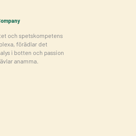
 Company
litet och spetskompetens
lexa, förädlar det
alys i botten och passion
jävlar anamma.