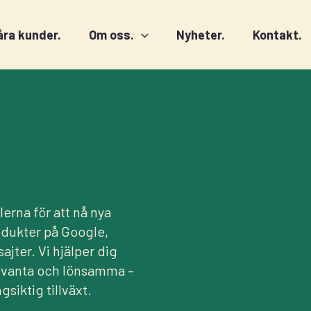
åra kunder.
Om oss.
Nyheter.
Kontakt.
erna för att nå nya
odukter på Google,
sajter. Vi hjälper dig
levanta och lönsamma –
siktig tillväxt.