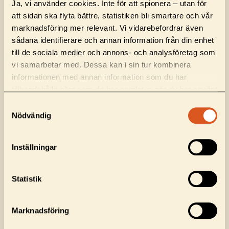
Ja, vi använder cookies. Inte för att spionera – utan för
att sidan ska flyta bättre, statistiken bli smartare och vår
marknadsföring mer relevant. Vi vidarebefordrar även
sådana identifierare och annan information från din enhet
till de sociala medier och annons- och analysföretag som
vi samarbetar med. Dessa kan i sin tur kombinera
informationen med annan information som du har
tillhandahållit eller som de har samlat in när du har använt
GOOGLE
deras tjänster.
Samtyckesval
Nödvändig
ANALYTICS 4
Inställningar
Statistik
Några av våra kunder
Marknadsföring